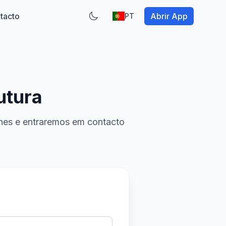
tacto
Abrir App
PT
utura
lhes e entraremos em contacto