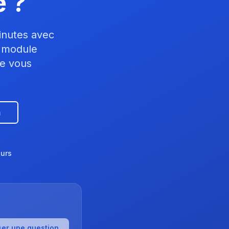
e ?
inutes avec
n module
de vous
n
ours
er une question