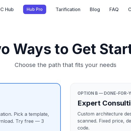
aC Hub
Tarification
Blog
FAQ
C
Hub Pro
o Ways to Get Star
Choose the path that fits your needs
OPTION B — DONE-FOR-
Expert Consult
Custom architecture desi
ation. Pick a template,
scanned. Fixed price, d
wnload. Try free — 3
code.