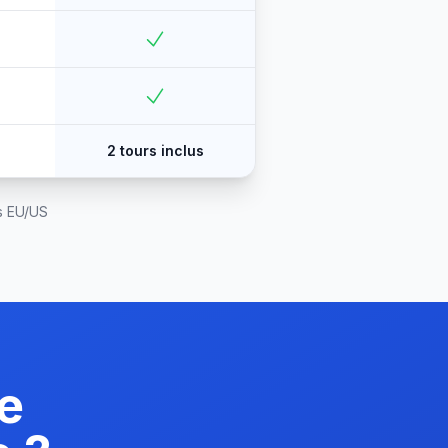
2 tours inclus
s EU/US
ne