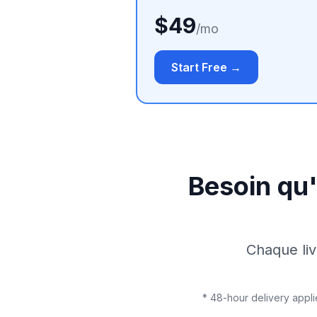
$49
/mo
Start Free →
Besoin qu'
Chaque liv
* 48-hour delivery appli