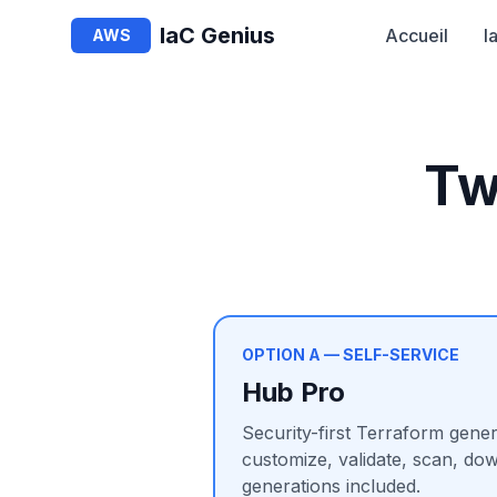
IaC Genius
Accueil
I
AWS
Tw
OPTION A — SELF-SERVICE
Hub Pro
Security-first Terraform gener
customize, validate, scan, do
generations included.