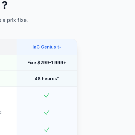
 ?
 a prix fixe.
IaC Genius
✨
Fixe $299-1 999+
48 heures*
d