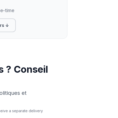
e-time
ers ↓
s ? Conseil
litiques et
ceive a separate delivery