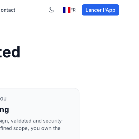
ontact
Lancer l'App
FR
ted
YOU
ing
gn, validated and security-
efined scope, you own the