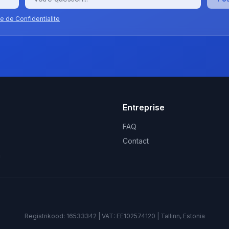
ue de Confidentialite
Entreprise
FAQ
Contact
n
Registrikood:
16533342
| VAT:
EE102574120
|
Tallinn, Estonia