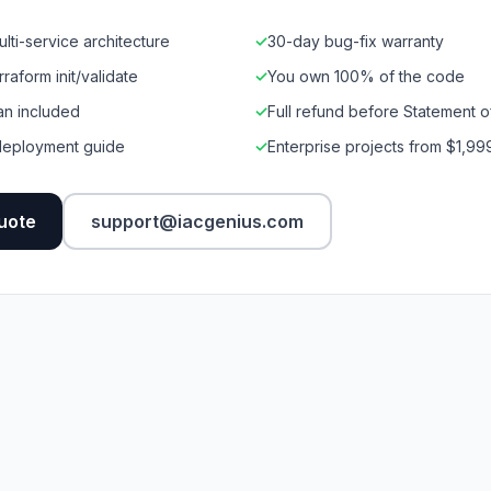
lti-service architecture
✓
30-day bug-fix warranty
rraform init/validate
✓
You own 100% of the code
an included
✓
Full refund before Statement 
deployment guide
✓
Enterprise projects from $1,99
uote
support@iacgenius.com