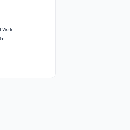
of Work
9+